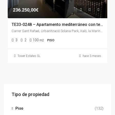
236.250,00€
TE33-0248 – Apartamento mediterráneo con terraza soleada y garaje en una de las zonas más tranquilas de Xaló.
Carrer Sant Rafael, Urbanització Solana Park, Xaló, la Marina Alta, Alacant / Alicante, Comunitat Valenciana, 03727, España
3
2
100
m2
PISO
Tower Estates SL
hace 3 meses
Tipo de propiedad
Piso
(132)