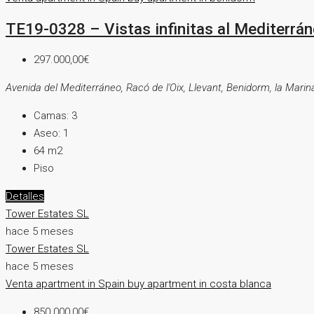
TE19-0328 – Vistas infinitas al Mediterráne
297.000,00€
Avenida del Mediterráneo, Racó de l'Oix, Llevant, Benidorm, la Mari
Camas:
3
Aseo:
1
64
m2
Piso
Detalles
Tower Estates SL
hace 5 meses
Tower Estates SL
hace 5 meses
Venta
apartment in Spain
buy apartment in costa blanca
850.000,00€