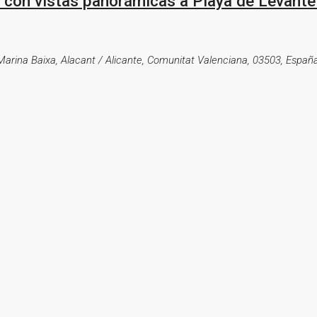
on vistas panorámicas a Playa de Levante y
 Marina Baixa, Alacant / Alicante, Comunitat Valenciana, 03503, Españ