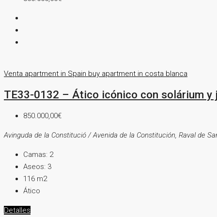
Venta
apartment in Spain
buy apartment in costa blanca
TE33-0132 – Ático icónico con solárium y j
850.000,00€
Avinguda de la Constitució / Avenida de la Constitución, Raval de San
Camas:
2
Aseos:
3
116
m2
Ático
Detalles