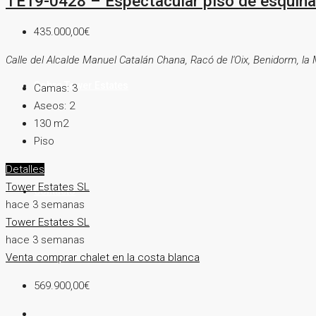
TE19-0428 – Espectacular piso de esquina c
435.000,00€
Calle del Alcalde Manuel Catalán Chana, Racó de l'Oix, Benidorm, la
Sobre Tower Estates
Camas:
3
Aseos:
2
130
m2
Piso
Detalles
Tower Estates SL
Contacto
hace 3 semanas
Tower Estates SL
hace 3 semanas
Venta
comprar chalet en la costa blanca
569.900,00€