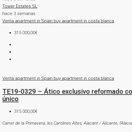
Tower Estates SL
hace 3 semanas
Venta
apartment in Spain
buy apartment in costa blanca
315.000,00€
Venta
apartment in Spain
buy apartment in costa blanca
TE19-0329 – Ático exclusivo reformado con 
único
315.000,00€
Carrer de la Primavera, les Carolines Altes, Alacant / Alicante, l'Ala