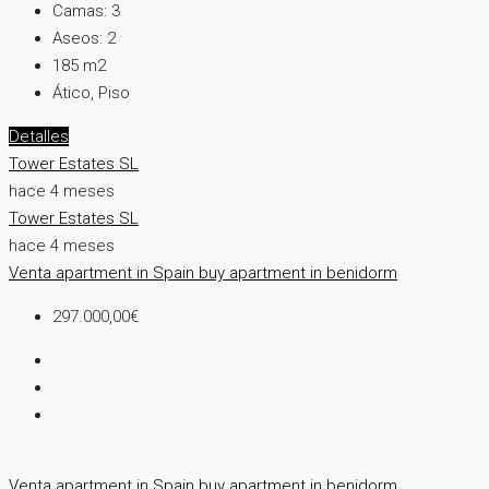
Camas:
3
Aseos:
2
185
m2
Ático, Piso
Detalles
Tower Estates SL
hace 4 meses
Tower Estates SL
hace 4 meses
Venta
apartment in Spain
buy apartment in benidorm
297.000,00€
Venta
apartment in Spain
buy apartment in benidorm