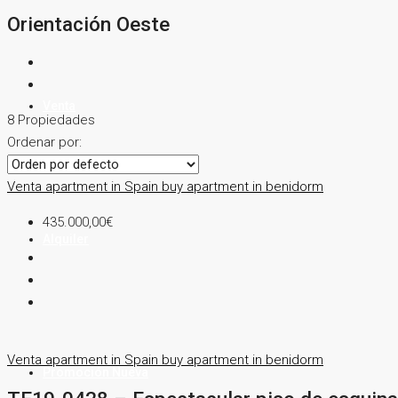
Orientación Oeste
Venta
8 Propiedades
Ordenar por:
Venta
apartment in Spain
buy apartment in benidorm
435.000,00€
Alquiler
Venta
apartment in Spain
buy apartment in benidorm
Promoción Nueva