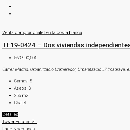
Venta
comprar chalet en la costa blanca
TE19-0424 – Dos viviendas independientes
569.900,00€
Carrer Madrid, Urbanització L'Amerador, Urbanització L'Almadrava, el
Camas:
5
Aseos:
3
256
m2
Chalet
Detalles
Tower Estates SL
hace 3 semanas