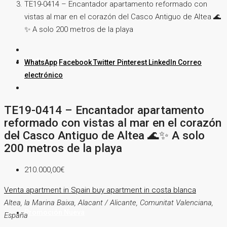
TE19-0414 – Encantador apartamento reformado con
vistas al mar en el corazón del Casco Antiguo de Altea 🌊
✨ A solo 200 metros de la playa
Venta
WhatsApp
Facebook
Twitter
Pinterest
LinkedIn
Correo
electrónico
TE19-0414 – Encantador apartamento
reformado con vistas al mar en el corazón
del Casco Antiguo de Altea 🌊✨ A solo
Alquiler
200 metros de la playa
210.000,00€
Venta
apartment in Spain
buy apartment in costa blanca
Altea, la Marina Baixa, Alacant / Alicante, Comunitat Valenciana,
Promoción Nueva
España