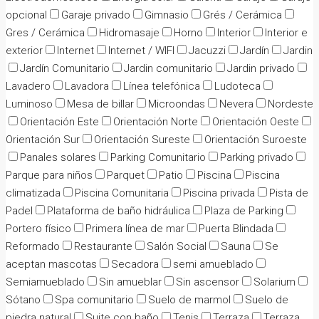
opcional
Garaje privado
Gimnasio
Grés / Cerámica
Gres / Cerámica
Hidromasaje
Horno
Interior
Interior e
exterior
Internet
Internet / WIFI
Jacuzzi
Jardín
Jardin
Jardín Comunitario
Jardin comunitario
Jardin privado
Lavadero
Lavadora
Línea telefónica
Ludoteca
Luminoso
Mesa de billar
Microondas
Nevera
Nordeste
Orientación Este
Orientación Norte
Orientación Oeste
Orientación Sur
Orientación Sureste
Orientación Suroeste
Panales solares
Parking Comunitario
Parking privado
Parque para niños
Parquet
Patio
Piscina
Piscina
climatizada
Piscina Comunitaria
Piscina privada
Pista de
Padel
Plataforma de baño hidráulica
Plaza de Parking
Portero físico
Primera línea de mar
Puerta Blindada
Reformado
Restaurante
Salón Social
Sauna
Se
aceptan mascotas
Secadora
semi amueblado
Semiamueblado
Sin amueblar
Sin ascensor
Solarium
Sótano
Spa comunitario
Suelo de marmol
Suelo de
piedra natural
Suite con baño
Tenis
Terraza
Terraza