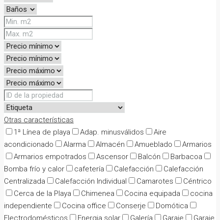
Otras características
1ª Línea de playa
Adap. minusválidos
Aire
acondicionado
Alarma
Almacén
Amueblado
Armarios
Armarios empotrados
Ascensor
Balcón
Barbacoa
Bomba frío y calor
cafetería
Calefacción
Calefacción
Centralizada
Calefacción Individual
Camarotes
Céntrico
Cerca de la Playa
Chimenea
Cocina equipada
cocina
independiente
Cocina office
Conserje
Domótica
Electrodomésticos
Energia solar
Galería
Garaje
Garaje