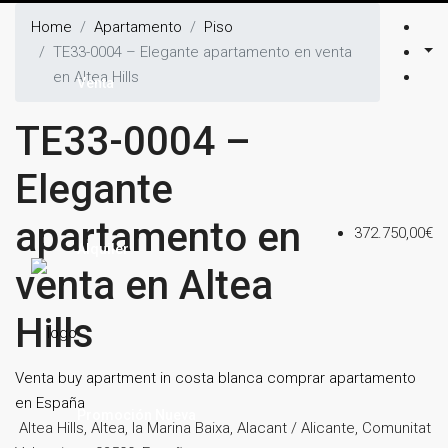
Home
Apartamento
Piso
TE33-0004 – Elegante apartamento en venta
en Altea Hills
Venta
TE33-0004 –
Elegante
apartamento en
372.750,00€
Alquiler
venta en Altea
Hills
Venta
buy apartment in costa blanca
comprar apartamento
en España
Promoción Nueva
Altea Hills, Altea, la Marina Baixa, Alacant / Alicante, Comunitat