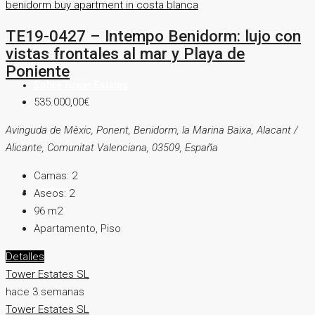
benidorm
buy apartment in costa blanca
TE19-0427 – Intempo Benidorm: lujo con
vistas frontales al mar y Playa de
Poniente
Sobre Tower Estates
535.000,00€
Avinguda de Mèxic, Ponent, Benidorm, la Marina Baixa, Alacant /
Alicante, Comunitat Valenciana, 03509, España
Camas:
2
Contacto
Aseos:
2
96
m2
Apartamento, Piso
Detalles
Tower Estates SL
hace 3 semanas
Tower Estates SL