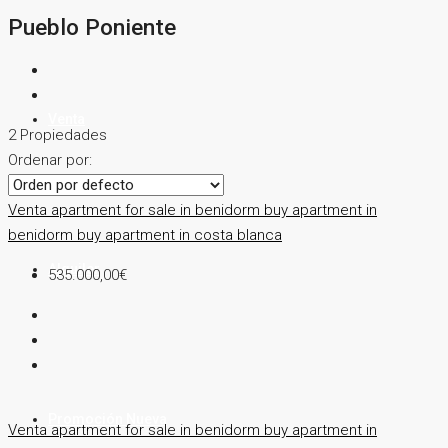
Pueblo Poniente
Venta
2 Propiedades
Ordenar por:
Venta
apartment for sale in benidorm
buy apartment in
benidorm
buy apartment in costa blanca
Alquiler
535.000,00€
Promoción Nueva
Venta
apartment for sale in benidorm
buy apartment in