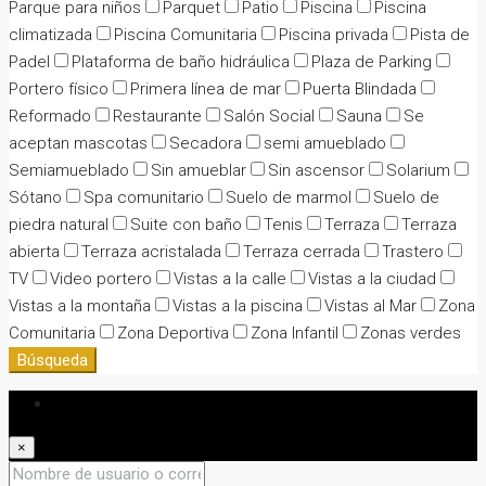
Parque para niños
Parquet
Patio
Piscina
Piscina
climatizada
Piscina Comunitaria
Piscina privada
Pista de
Padel
Plataforma de baño hidráulica
Plaza de Parking
Portero físico
Primera línea de mar
Puerta Blindada
Reformado
Restaurante
Salón Social
Sauna
Se
aceptan mascotas
Secadora
semi amueblado
Semiamueblado
Sin amueblar
Sin ascensor
Solarium
Sótano
Spa comunitario
Suelo de marmol
Suelo de
piedra natural
Suite con baño
Tenis
Terraza
Terraza
abierta
Terraza acristalada
Terraza cerrada
Trastero
TV
Video portero
Vistas a la calle
Vistas a la ciudad
Vistas a la montaña
Vistas a la piscina
Vistas al Mar
Zona
Comunitaria
Zona Deportiva
Zona Infantil
Zonas verdes
Búsqueda
Iniciar sesión
×