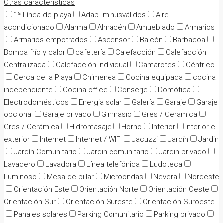
Otras características
1ª Línea de playa
Adap. minusválidos
Aire
acondicionado
Alarma
Almacén
Amueblado
Armarios
Armarios empotrados
Ascensor
Balcón
Barbacoa
Bomba frío y calor
cafetería
Calefacción
Calefacción
Centralizada
Calefacción Individual
Camarotes
Céntrico
Cerca de la Playa
Chimenea
Cocina equipada
cocina
independiente
Cocina office
Conserje
Domótica
Electrodomésticos
Energia solar
Galería
Garaje
Garaje
opcional
Garaje privado
Gimnasio
Grés / Cerámica
Gres / Cerámica
Hidromasaje
Horno
Interior
Interior e
exterior
Internet
Internet / WIFI
Jacuzzi
Jardín
Jardin
Jardín Comunitario
Jardin comunitario
Jardin privado
Lavadero
Lavadora
Línea telefónica
Ludoteca
Luminoso
Mesa de billar
Microondas
Nevera
Nordeste
Orientación Este
Orientación Norte
Orientación Oeste
Orientación Sur
Orientación Sureste
Orientación Suroeste
Panales solares
Parking Comunitario
Parking privado