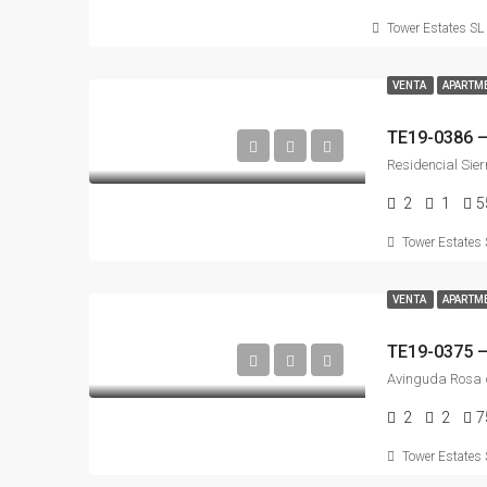
Tower Estates SL
VENTA
APARTME
2
1
5
Tower Estates 
VENTA
APARTME
2
2
7
Tower Estates 