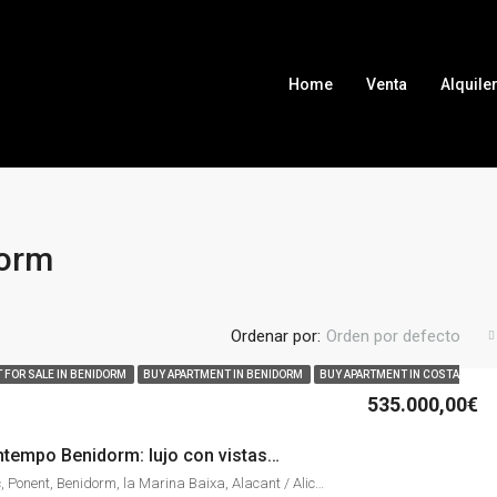
Home
Venta
Alquile
dorm
Ordenar por:
Orden por defecto
 FOR SALE IN BENIDORM
BUY APARTMENT IN BENIDORM
BUY APARTMENT IN COSTA
535.000,00€
TE19-0427 – Intempo Benidorm: lujo con vistas frontales al mar y Playa de Poniente
Avinguda de Mèxic, Ponent, Benidorm, la Marina Baixa, Alacant / Alicante, Comunitat Valenciana, 03509, España