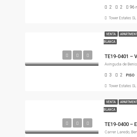
2
2
96
Tower Estates SL
VENTA
APARTMENT
BLANCA
3
2
PISO
Tower Estates SL
VENTA
APARTMENT
BLANCA