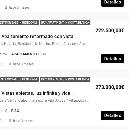
Detalles
hace 3 meses
NT FOR SALE IN BENIDORM
BUY APARTMENT IN COSTA BLANCA
222.500,00€
TE19-0386 – Apartamento reformado con vistas despejadas, piscina y garaje en Sierra Helada, Benidorm
Residencial Sierra Helada, Benidorm, la Marina Baixa, Alacant / Alicante, Comunitat Valenciana, España
5
m2
APARTAMENTO, PISO
Detalles
SL
hace 3 meses
NT FOR SALE IN BENIDORM
BUY APARTMENT IN COSTA BLANCA
273.000,00€
TE19-0375 – Vistas abiertas, luz infinita y vida mediterránea a 700 metros del mar en Cala de Villajoyosa
Avinguda Rosa dels Vents, Cales i Talaies, la Vila Joiosa / Villajoyosa, la Marina Baixa, Alacant / Alicante, Comunitat Valenciana, 03509, España
5
m2
PISO
Detalles
SL
hace 3 meses