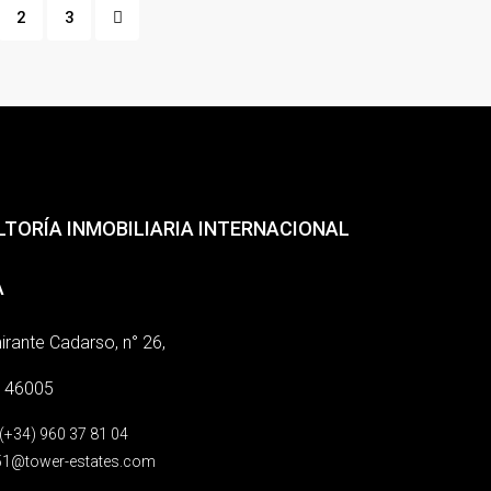
2
3
TORÍA INMOBILIARIA INTERNACIONAL
A
irante Cadarso, n° 26,
, 46005
 (+34) 960 37 81 04
1@tower-estates.com