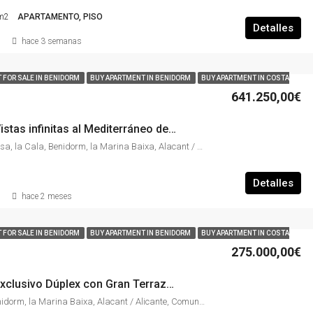
m2
APARTAMENTO, PISO
Detalles
hace 3 semanas
 FOR SALE IN BENIDORM
BUY APARTMENT IN BENIDORM
BUY APARTMENT IN COSTA
641.250,00€
TE19-0401 – Vistas infinitas al Mediterráneo desde las alturas de Benidorm | Exclusiva vivienda con terraza, piscinas y garaje
Avinguda de Benissa, la Cala, Benidorm, la Marina Baixa, Alacant / Alicante, Comunitat Valenciana, 03509, España
Detalles
hace 2 meses
 FOR SALE IN BENIDORM
BUY APARTMENT IN BENIDORM
BUY APARTMENT IN COSTA
275.000,00€
TE19-0400 – Exclusivo Dúplex con Gran Terraza en Playa de Poniente Benidorm | Vivienda de Lujo con Vistas al Puig Campana y Garaje Privado
Carrer Laredo, Benidorm, la Marina Baixa, Alacant / Alicante, Comunitat Valenciana, 03509, España