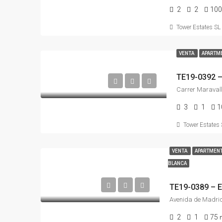
2
2
10
Tower Estates SL
VENTA
APARTME
3
1
1
Tower Estates 
VENTA
APARTMENT
BLANCA
2
1
75