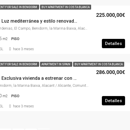
NT FOR SALE IN BENIDORM
BUY APARTMENT IN COSTA BLANCA
225.000,00€
TE19-0372 – Luz mediterránea y estilo renovado a pasos de la Playa de Poniente – 3 dormitorios listos para entrar a vivir en el corazón de Benidorm
Calle de Las Gardenias, El Campo, Benidorm, la Marina Baixa, Alacant / Alicante, Comunitat Valenciana, 03501, España
5
m2
PISO
Detalles
SL
hace 3 meses
NT FOR SALE IN BENIDORM
APARTMENT IN SPAIN
BUY APARTMENT IN COSTA BLANCA
286.000,00€
TE19-0373 – Exclusiva vivienda a estrenar con piscina y parking en Rincón de Loix bajo – vive el Mediterráneo con estilo en Benidorm
Racó de l'Oix, Benidorm, la Marina Baixa, Alacant / Alicante, Comunitat Valenciana, 03503, España
0
m2
PISO
Detalles
SL
hace 3 meses