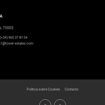
A
s, 75003
 (+34) 960 37 81 04
1@tower-estates.com
Política sobre Cookies
Contacto