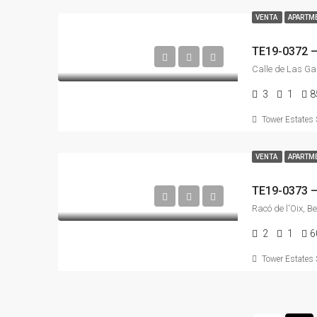
VENTA
APARTME
3
1
8
Tower Estates 
VENTA
APARTME
2
1
6
Tower Estates 