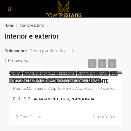
Home
Interior e exterior
Interior e exterior
Ordenar por:
Orden por defecto
1 Propiedad
488.000,00€
VENTA
APARTMENT FOR SALE IN BENIDORM
APARTMENT IN SPAIN
BUY
TE37-2067 PISO DE LUJO EN PAU, ALICANTE
APARTMENT IN BENIDORM
COMPRAR APARTAMENTO EN ESPAÑA
Pau, La Manzanera, Calp, la Marina Alta, Alacant / Alicante, Comunitat Valenciana, 03710, España
3
2
APARTAMENTO, PISO, PLANTA BAJA
Tower Estates
hace 3 años