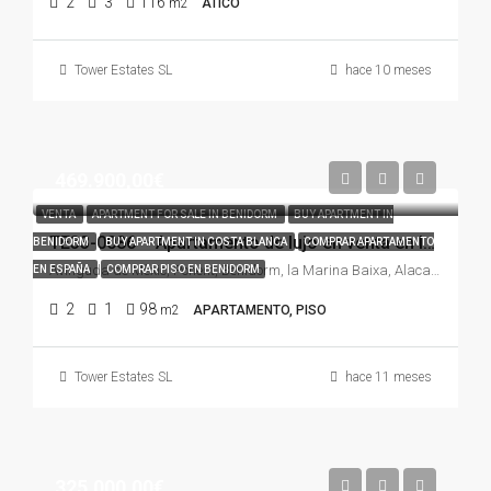
2
3
116
m2
ÁTICO
Tower Estates SL
hace 10 meses
469.900,00€
VENTA
APARTMENT FOR SALE IN BENIDORM
BUY APARTMENT IN
TE33-0086 – Apartamento de lujo en venta en Intempo Sky Resort, Benidorm
BENIDORM
BUY APARTMENT IN COSTA BLANCA
COMPRAR APARTAMENTO
Avinguda de Mèxic, Ponent, Benidorm, la Marina Baixa, Alacant / Alicante, Comunitat Valenciana, 03502, España
EN ESPAÑA
COMPRAR PISO EN BENIDORM
2
1
98
m2
APARTAMENTO, PISO
Tower Estates SL
hace 11 meses
325.000,00€