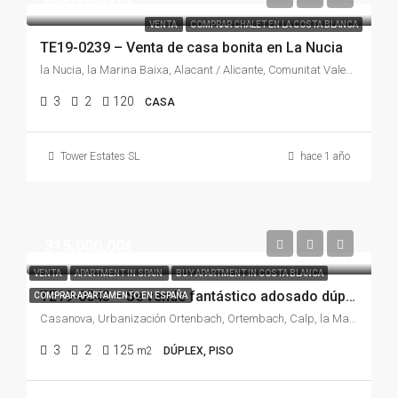
VENTA
COMPRAR CHALET EN LA COSTA BLANCA
TE19-0239 – Venta de casa bonita en La Nucia
la Nucia, la Marina Baixa, Alacant / Alicante, Comunitat Valenciana, España
3
2
120
CASA
Tower Estates SL
hace 1 año
315.000,00€
VENTA
APARTMENT IN SPAIN
BUY APARTMENT IN COSTA BLANCA
TE19-0043 – Se vende fantástico adosado dúplex en una zona residencial cerrada de Casanova en Calpe
COMPRAR APARTAMENTO EN ESPAÑA
Casanova, Urbanización Ortenbach, Ortembach, Calp, la Marina Alta, Alacant / Alicante, Comunitat Valenciana, 03710, España
3
2
125
m2
DÚPLEX, PISO