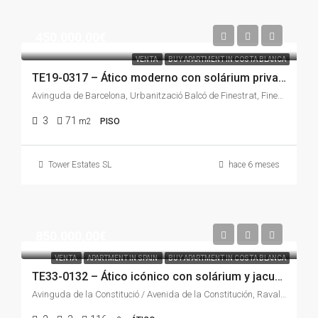
450.000,00€
VENTA
BUY APARTMENT IN COSTA BLANCA
TE19-0317 – Ático moderno con solárium privado y vistas infinitas al mar y la montaña en Finestrat
Avinguda de Barcelona, Urbanització Balcó de Finestrat, Finestrat, la Marina Baixa, Alacant / Alicante, Comunitat Valenciana, 03509, España
3
71
m2
PISO
Tower Estates SL
hace 6 meses
850.000,00€
VENTA
APARTMENT IN SPAIN
BUY APARTMENT IN COSTA BLANCA
TE33-0132 – Ático icónico con solárium y jacuzzi en pleno centro histórico de Alicante
Avinguda de la Constitució / Avenida de la Constitución, Raval de Sant Francesc, Centro, Alacant / Alicante, l'Alacantí, Alacant / Alicante, Comunitat Valenciana, 03001, España