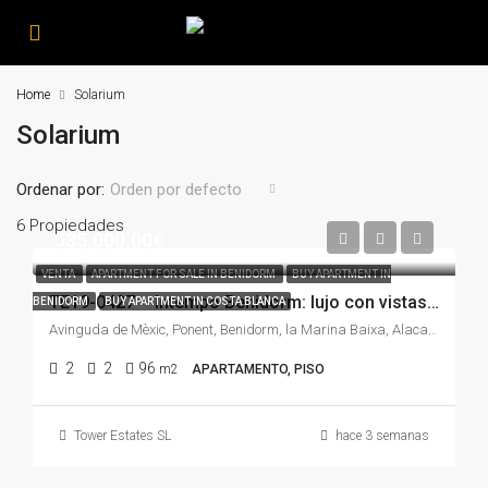
Home
Solarium
Solarium
Ordenar por:
Orden por defecto
6 Propiedades
535.000,00€
VENTA
APARTMENT FOR SALE IN BENIDORM
BUY APARTMENT IN
TE19-0427 – Intempo Benidorm: lujo con vistas frontales al mar y Playa de Poniente
BENIDORM
BUY APARTMENT IN COSTA BLANCA
Avinguda de Mèxic, Ponent, Benidorm, la Marina Baixa, Alacant / Alicante, Comunitat Valenciana, 03509, España
2
2
96
m2
APARTAMENTO, PISO
Tower Estates SL
hace 3 semanas