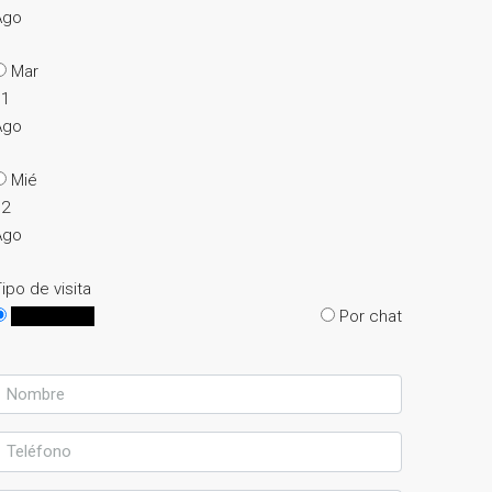
Ago
Mar
11
Ago
Mié
12
Ago
ipo de visita
En persona
Por chat