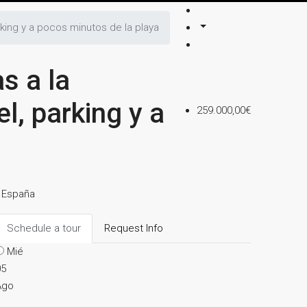
rking y a pocos minutos de la playa
s a la
l, parking y a
259.000,00€
, España
Schedule a tour
Request Info
Mié
05
Ago