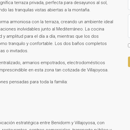
nífica terraza privada, perfecta para desayunos al sol,
do las tranquilas vistas abiertas a la montaña.
orma armoniosa con la terraza, creando un ambiente ideal
caciones inolvidables junto al Mediterráneo. La cocina
 amplitud para el día a día, mientras que los dos
orno tranquilo y confortable. Los dos baños completos
as o invitados.
entralizado, armarios empotrados, electrodomésticos
 imprescindible en esta zona tan cotizada de Villajoyosa.
nes pensadas para toda la familia:
 ubicación estratégica entre Benidorm y Villajoyosa, con
 restaurantes, centros comerciales, transporte público y