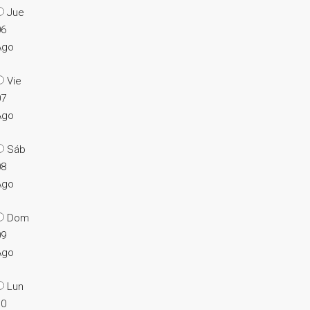
Jue
06
Ago
Vie
07
Ago
Sáb
08
Ago
Dom
09
Ago
Lun
10