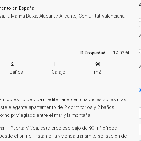
mento en España
yosa, la Marina Baixa, Alacant / Alicante, Comunitat Valenciana,
ID Propiedad:
TE19-0384
2
1
90
Baños
Garaje
m2
T
téntico estilo de vida mediterráneo en una de las zonas más
Este elegante apartamento de 2 dormitorios y 2 baños
rno privilegiado entre el mar y la montaña.
ar – Puerta Mítica, este precioso bajo de 90 m² ofrece
 Desde el primer instante, la vivienda transmite sensación de