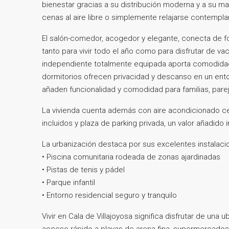
bienestar gracias a su distribución moderna y a su mag
cenas al aire libre o simplemente relajarse contemplan
El salón-comedor, acogedor y elegante, conecta de f
tanto para vivir todo el año como para disfrutar de va
independiente totalmente equipada aporta comodidad y
dormitorios ofrecen privacidad y descanso en un ent
añaden funcionalidad y comodidad para familias, parej
La vivienda cuenta además con aire acondicionado c
incluidos y plaza de parking privada, un valor añadido
La urbanización destaca por sus excelentes instalacio
• Piscina comunitaria rodeada de zonas ajardinadas
• Pistas de tenis y pádel
• Parque infantil
• Entorno residencial seguro y tranquilo
Vivir en Cala de Villajoyosa significa disfrutar de una
acceso rápido a playas de arena fina, supermercados,