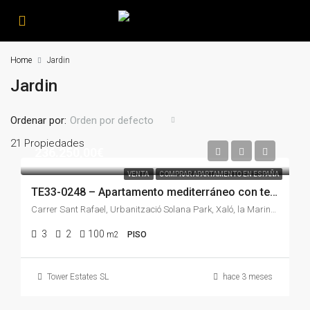
Home
Jardin
Jardin
Ordenar por:
Orden por defecto
21 Propiedades
236.250,00€
VENTA
COMPRAR APARTAMENTO EN ESPAÑA
TE33-0248 – Apartamento mediterráneo con terraza soleada y garaje en una de las zonas más tranquilas de Xaló.
Carrer Sant Rafael, Urbanització Solana Park, Xaló, la Marina Alta, Alacant / Alicante, Comunitat Valenciana, 03727, España
3
2
100
m2
PISO
Tower Estates SL
hace 3 meses