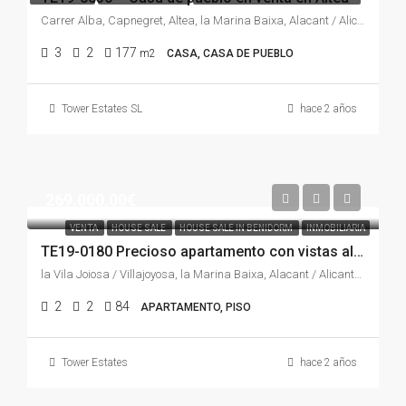
Carrer Alba, Capnegret, Altea, la Marina Baixa, Alacant / Alicante, Comunitat Valenciana, 03590, España
3
2
177
m2
CASA, CASA DE PUEBLO
Tower Estates SL
hace 2 años
269.000,00€
VENTA
HOUSE SALE
HOUSE SALE IN BENIDORM
INMOBILIARIA
TE19-0180 Precioso apartamento con vistas al mar en La Vila
la Vila Joiosa / Villajoyosa, la Marina Baixa, Alacant / Alicante, Comunitat Valenciana, 03570, España
2
2
84
APARTAMENTO, PISO
Tower Estates
hace 2 años