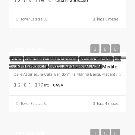
3
3
180
m2
CHALET ADOSADO
Tower Estates SL
hace 3 meses
211.000,00€
VENTA
APARTMENT FOR SALE IN BENIDORM
APARTMENT IN SPAIN
BUY
TE19-0337 – Vivienda exclusiva junto al Mediterráneo en Cala de Benidorm, a pasos de la Playa de Poniente con terraza privada y alto potencial de inversión
APARTMENT IN BENIDORM
BUY APARTMENT IN COSTA BLANCA
Calle Asturias, la Cala, Benidorm, la Marina Baixa, Alacant / Alicante, Comunitat Valenciana, 03509, España
2
1
77
m2
CASA
Tower Estates SL
hace 4 meses
295.000,00€