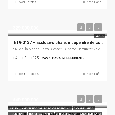
Tower Estates SL
hace 1 año
329.000,00€
VENTA
TE19-0137 – Exclusivo chalet independiente con vistas al mar y la montaña
la Nucia, la Marina Baixa, Alacant / Alicante, Comunitat Valenciana, España
4
3
175
CASA, CASA INDEPENDIENTE
Tower Estates SL
hace 1 año
440.000,00€
VENTA
COMPRAR CHALET EN LA COSTA BLANCA
HOUSE IN SPAIN
TE19-0036 – Casa de pueblo en venta en Altea
HOUSE SALE
HOUSE SALE ALTEA
VENTA CHALET ALTEA COSTA BLANCA