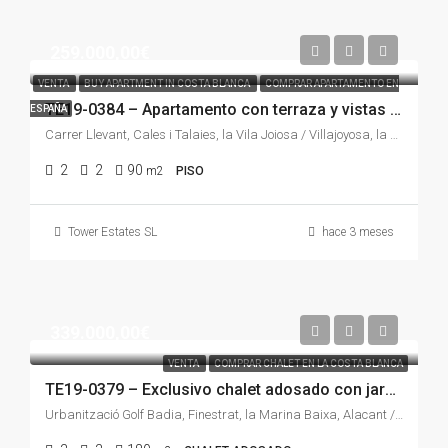
259.000,00€
VENTA
BUY APARTMENT IN COSTA BLANCA
COMPRAR APARTAMENTO EN
TE19-0384 – Apartamento con terraza y vistas a la montaña en Cala de Villajoyosa | Piscina, pádel, parking y a pocos minutos de la playa
ESPAÑA
Carrer Llevant, Cales i Talaies, la Vila Joiosa / Villajoyosa, la Marina Baixa, Alacant / Alicante, Comunitat Valenciana, 03509, España
2
2
90
m2
PISO
Tower Estates SL
hace 3 meses
339.000,00€
VENTA
COMPRAR CHALET EN LA COSTA BLANCA
TE19-0379 – Exclusivo chalet adosado con jardín privado y piscina en Golf Bahía, Finestrat – luz, confort y vistas privilegiadas en la Costa Blanca
Urbanització Golf Badia, Finestrat, la Marina Baixa, Alacant / Alicante, Comunitat Valenciana, 03509, España