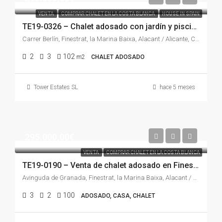
VENTA
COMPRAR CHALET EN LA COSTA BLANCA
HOUSE IN SPAIN
TE19-0326 – Chalet adosado con jardín y piscina en Sierra Cortina, Finestrat | Luz, privacidad y estilo mediterráneo
Carrer Berlín, Finestrat, la Marina Baixa, Alacant / Alicante, Comunitat Valenciana, 03509, España
2
3
102
m2
CHALET ADOSADO
Tower Estates SL
hace 5 meses
295.000,00€
VENTA
COMPRAR CHALET EN LA COSTA BLANCA
TE19-0190 – Venta de chalet adosado en Finestrat
Avinguda de Granada, Finestrat, la Marina Baixa, Alacant / Alicante, Comunitat Valenciana, 03509, España
3
2
100
ADOSADO, CASA, CHALET