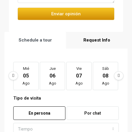
Enviar opinión
Schedule a tour
Request Info
Mié
Jue
Vie
Sáb
D
05
06
07
08
0
Ago
Ago
Ago
Ago
A
Tipo de visita
En persona
Por chat
Tiempo