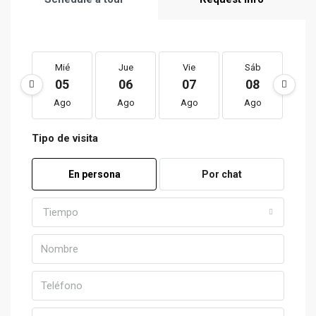
Mié
Jue
Vie
Sáb
D
05
06
07
08
0
Ago
Ago
Ago
Ago
A
Tipo de visita
En persona
Por chat
Tiempo