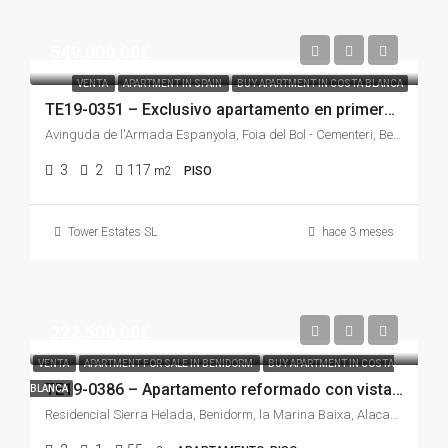
549.000,00€
VENTA
APARTMENT IN SPAIN
BUY APARTMENT IN COSTA BLANCA
TE19-0351 – Exclusivo apartamento en primera línea de Playa de Poniente con vistas panorámicas al mar
Avinguda de l'Armada Espanyola, Foia del Bol - Cementeri, Benidorm, la Marina Baixa, Alacant / Alicante, Comunitat Valenciana, 03501, España
3
2
117
m2
PISO
Tower Estates SL
hace 3 meses
222.500,00€
VENTA
APARTMENT FOR SALE IN BENIDORM
BUY APARTMENT IN COSTA
TE19-0386 – Apartamento reformado con vistas despejadas, piscina y garaje en Sierra Helada, Benidorm
BLANCA
Residencial Sierra Helada, Benidorm, la Marina Baixa, Alacant / Alicante, Comunitat Valenciana, España