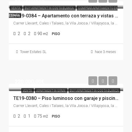
VENTA
BUY APARTMENT IN COSTA BLANCA
COMPRAR APARTAMENTO EN
TE19-0384 – Apartamento con terraza y vistas a la montaña en Cala de Villajoyosa | Piscina, pádel, parking y a pocos minutos de la playa
ESPAÑA
Carrer Llevant, Cales i Talaies, la Vila Joiosa / Villajoyosa, la Marina Baixa, Alacant / Alicante, Comunitat Valenciana, 03509, España
2
2
90
m2
PISO
Tower Estates SL
hace 3 meses
220.000,00€
VENTA
APARTMENT IN SPAIN
BUY APARTMENT IN COSTA BLANCA
TE19-0380 – Piso luminoso con garaje y piscina a pasos del mar en La Cala de Villajoyosa, Costa Blanca
Carrer Llevant, Cales i Talaies, la Vila Joiosa / Villajoyosa, la Marina Baixa, Alacant / Alicante, Comunitat Valenciana, 03509, España
2
1
75
m2
PISO