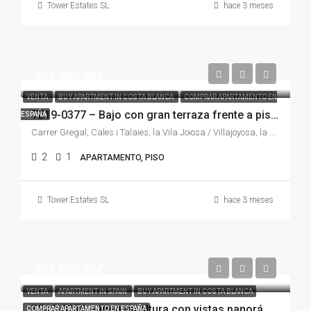
Tower Estates SL
hace 3 meses
252.000,00€
VENTA
BUY APARTMENT IN COSTA BLANCA
COMPRAR APARTAMENTO EN
TE19-0377 – Bajo con gran terraza frente a piscina en Cala de Villajoyosa – inversión segura
ESPAÑA
Carrer Gregal, Cales i Talaies, la Vila Joiosa / Villajoyosa, la Marina Baixa, Alacant / Alicante, Comunitat Valenciana, 03509, España
2
1
APARTAMENTO, PISO
Tower Estates SL
hace 3 meses
225.000,00€
VENTA
APARTMENT IN SPAIN
BUY APARTMENT IN COSTA BLANCA
TE19-0376 – Piso en altura con vistas panorámicas al Mediterráneo a 100 metros de la playa en Cala de Villajoyosa
COMPRAR APARTAMENTO EN ESPAÑA