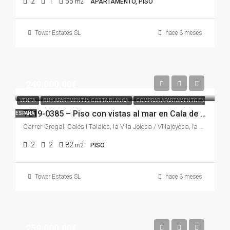
2
1
55
m2
APARTAMENTO, PISO
Tower Estates SL
hace 3 meses
249.000,00€
VENTA
BUY APARTMENT IN COSTA BLANCA
COMPRAR APARTAMENTO EN
TE19-0385 – Piso con vistas al mar en Cala de Villajoyosa | 2 dormitorios, terraza, piscina, parking y urbanización premium cerca de Benidorm
ESPAÑA
Carrer Gregal, Cales i Talaies, la Vila Joiosa / Villajoyosa, la Marina Baixa, Alacant / Alicante, Comunitat Valenciana, 03509, España
2
2
82
m2
PISO
Tower Estates SL
hace 3 meses
259.000,00€