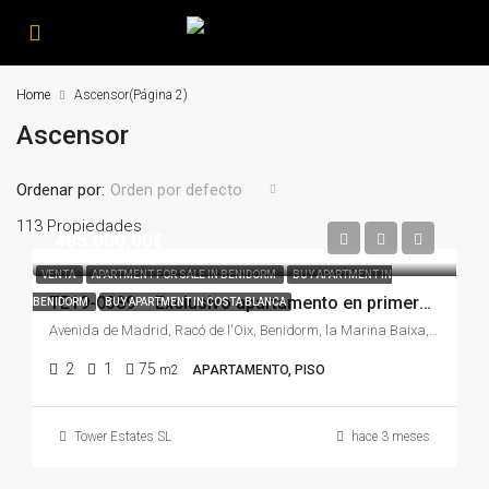
Home
Ascensor
(Página 2)
Ascensor
Ordenar por:
Orden por defecto
113 Propiedades
485.000,00€
VENTA
APARTMENT FOR SALE IN BENIDORM
BUY APARTMENT IN
TE19-0389 – Exclusivo apartamento en primera línea de Playa de Levante con vistas panorámicas al mar, licencia turística y garaje en Benidorm
BENIDORM
BUY APARTMENT IN COSTA BLANCA
Avenida de Madrid, Racó de l'Oix, Benidorm, la Marina Baixa, Alacant / Alicante, Comunitat Valenciana, 03503, España
2
1
75
m2
APARTAMENTO, PISO
Tower Estates SL
hace 3 meses