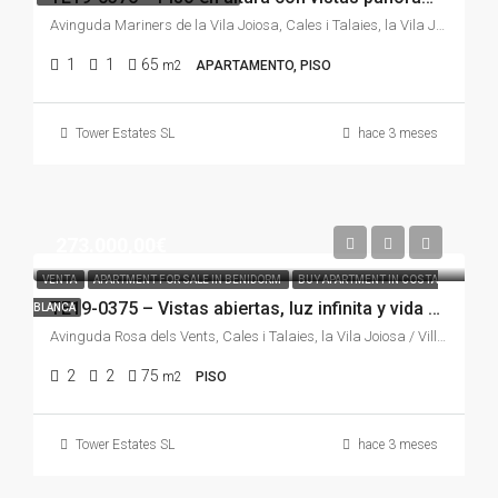
Avinguda Mariners de la Vila Joiosa, Cales i Talaies, la Vila Joiosa / Villajoyosa, la Marina Baixa, Alacant / Alicante, Comunitat Valenciana, 03509, España
1
1
65
m2
APARTAMENTO, PISO
Tower Estates SL
hace 3 meses
273.000,00€
VENTA
APARTMENT FOR SALE IN BENIDORM
BUY APARTMENT IN COSTA
TE19-0375 – Vistas abiertas, luz infinita y vida mediterránea a 700 metros del mar en Cala de Villajoyosa
BLANCA
Avinguda Rosa dels Vents, Cales i Talaies, la Vila Joiosa / Villajoyosa, la Marina Baixa, Alacant / Alicante, Comunitat Valenciana, 03509, España
2
2
75
m2
PISO
Tower Estates SL
hace 3 meses