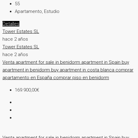
55
Apartamento, Estudio
Detalles
Tower Estates SL
hace 2 años
Tower Estates SL
hace 2 años
Venta
apartment for sale in benidorm
apartment in Spain
buy
apartment in benidorm
buy apartment in costa blanca
comprar
apartamento en España
comprar piso en benidorm
169.900,00€
Venta
apartment for sale in benidorm
apartment in Spain
buy