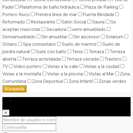
Padel
Plataforma de baño hidráulica
Plaza de Parking
Portero físico
Primera línea de mar
Puerta Blindada
Reformado
Restaurante
Salón Social
Sauna
Se
aceptan mascotas
Secadora
semi amueblado
Semiamueblado
Sin amueblar
Sin ascensor
Solarium
Sótano
Spa comunitario
Suelo de marmol
Suelo de
piedra natural
Suite con baño
Tenis
Terraza
Terraza
abierta
Terraza acristalada
Terraza cerrada
Trastero
TV
Video portero
Vistas a la calle
Vistas a la ciudad
Vistas a la montaña
Vistas a la piscina
Vistas al Mar
Zona
Comunitaria
Zona Deportiva
Zona Infantil
Zonas verdes
Búsqueda
Iniciar sesión
×