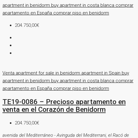
apartment in benidorm
buy apartment in costa blanca
comprar
apartamento en España
comprar piso en benidorm
204.750,00€
Venta
apartment for sale in benidorm
apartment in Spain
buy
apartment in benidorm
buy apartment in costa blanca
comprar
apartamento en España
comprar piso en benidorm
TE19-0086 – Precioso apartamento en
venta en el Corazón de Benidorm
204.750,00€
avenida del Mediterráneo - Avinguda del Mediterrani, el Racó de