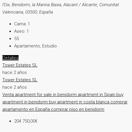
l'Oix, Benidorm, la Marina Baixa, Alacant / Alicante, Comunitat
Valenciana, 03500, España
Cama:
1
Aseo:
1
55
Apartamento, Estudio
Detalles
Tower Estates SL
hace 2 años
Tower Estates SL
hace 2 años
Venta
apartment for sale in benidorm
apartment in Spain
buy
apartment in benidorm
buy apartment in costa blanca
comprar
apartamento en España
comprar piso en benidorm
204.750,00€