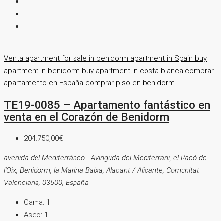
Venta
apartment for sale in benidorm
apartment in Spain
buy
apartment in benidorm
buy apartment in costa blanca
comprar
apartamento en España
comprar piso en benidorm
TE19-0085 – Apartamento fantástico en
venta en el Corazón de Benidorm
204.750,00€
avenida del Mediterráneo - Avinguda del Mediterrani, el Racó de
l'Oix, Benidorm, la Marina Baixa, Alacant / Alicante, Comunitat
Valenciana, 03500, España
Cama:
1
Aseo:
1