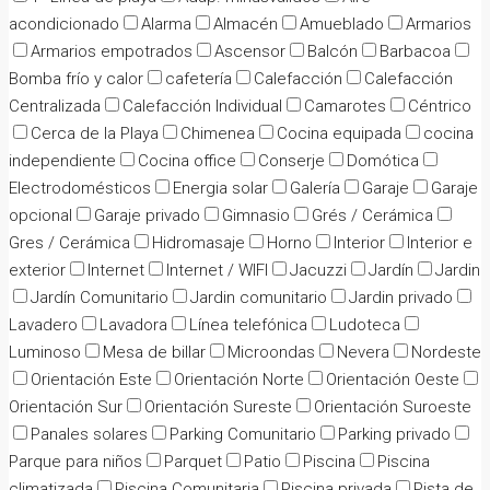
acondicionado
Alarma
Almacén
Amueblado
Armarios
Armarios empotrados
Ascensor
Balcón
Barbacoa
Bomba frío y calor
cafetería
Calefacción
Calefacción
Centralizada
Calefacción Individual
Camarotes
Céntrico
Cerca de la Playa
Chimenea
Cocina equipada
cocina
independiente
Cocina office
Conserje
Domótica
Electrodomésticos
Energia solar
Galería
Garaje
Garaje
opcional
Garaje privado
Gimnasio
Grés / Cerámica
Gres / Cerámica
Hidromasaje
Horno
Interior
Interior e
exterior
Internet
Internet / WIFI
Jacuzzi
Jardín
Jardin
Jardín Comunitario
Jardin comunitario
Jardin privado
Lavadero
Lavadora
Línea telefónica
Ludoteca
Luminoso
Mesa de billar
Microondas
Nevera
Nordeste
Orientación Este
Orientación Norte
Orientación Oeste
Orientación Sur
Orientación Sureste
Orientación Suroeste
Panales solares
Parking Comunitario
Parking privado
Parque para niños
Parquet
Patio
Piscina
Piscina
climatizada
Piscina Comunitaria
Piscina privada
Pista de