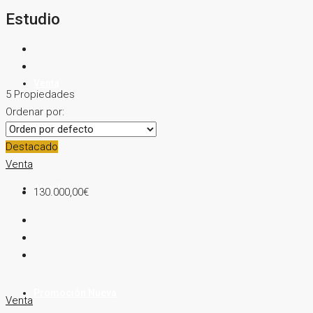
Estudio
Venta
5 Propiedades
Ordenar por:
Destacado
Venta
Alquiler
130.000,00€
Promoción Nueva
Venta