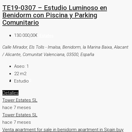
TE19-0307 – Estudio Luminoso en
Benidorm con Piscina y Parking
Comunitario
130.000,00€
Sobre Tower Estates
Calle Mirador, Els Tolls - Imalsa, Benidorm, la Marina Baixa, Alacant
/ Alicante, Comunitat Valenciana, 03500, España
Aseo:
1
22
m2
Contacto
Estudio
Detalles
Tower Estates SL
hace 7 meses
Tower Estates SL
hace 7 meses
Venta
apartment for sale in benidorm
apartment in Spain
buy