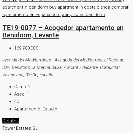
apartment in benidorm
buy apartment in costa blanca
comprar
apartamento en España
comprar piso en benidorm
TE19-0077 – Acogedor apartamento en
Benidorm, Levante
169.900,00€
avenida del Mediterráneo - Avinguda del Mediterrani, el Racó de
l'Oix, Benidorm, la Marina Baixa, Alacant / Alicante, Comunitat
Valenciana, 03500, España
Cama:
1
Aseo:
1
40
Apartamento, Estudio
Detalles
Tower Estates SL